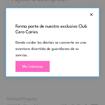
Project Details
Forma parte de nuestro exclusivo Club
Cero Caries
Categories:
Reseñas
Donde cuidar los dientes se convierte en una
aventura divertida de guardianes de su
sonrisa.
Share This Story, Choose Your
Me interesa
Platform!
Related Projects